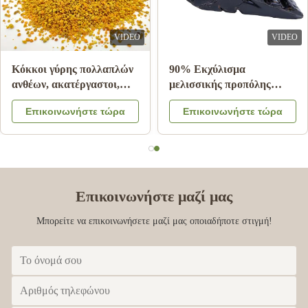
VIDEO
VIDEO
Κόκκοι γύρης πολλαπλών
90% Εκχύλισμα
ανθέων, ακατέργαστοι,
μελισσικής προπόλης
25kg, Χαρτοκιβώτιο,
Block Bee Products For
Επικοινωνήστε τώρα
Επικοινωνήστε τώρα
Συμπλήρωμα διατροφής
Health Care from Bee star
Επικοινωνήστε μαζί μας
Μπορείτε να επικοινωνήσετε μαζί μας οποιαδήποτε στιγμή!