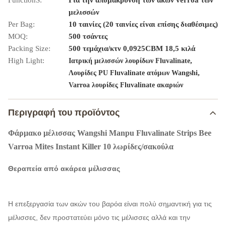
FunctionS:
Για την απομάκρυνση των ακών verroa των
μελισσών
Per Bag:
10 ταινίες (20 ταινίες είναι επίσης διαθέσιμες)
MOQ:
500 τσάντες
Packing Size:
500 τεμάχια/κτν 0,0925CBM 18,5 κιλά
High Light:
,
Ιατρική μελισσών λουρίδων Fluvalinate
,
Λουρίδες PU Fluvalinate ατόμων Wangshi
Varroa λουρίδες Fluvalinate ακαριών
Περιγραφή του προϊόντος
Φάρμακο μέλισσας Wangshi Manpu Fluvalinate Strips Bee
Varroa Mites Instant Killer 10 λωρίδες/σακούλα
Θεραπεία από ακάρεα μέλισσας
Η επεξεργασία των ακών του βαρόα είναι πολύ σημαντική για τις
μέλισσες, δεν προστατεύει μόνο τις μέλισσες αλλά και την