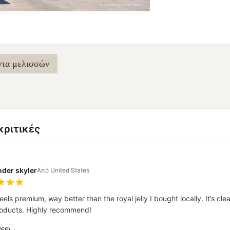
ντα μελισσών
κριτικές
nder skyler
Από United States
eels premium, way better than the royal jelly I bought locally. It’s c
products. Highly recommend!