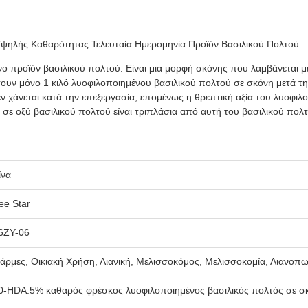
ψηλής Καθαρότητας Τελευταία Ημερομηνία Προϊόν Βασιλικού Πολτού
νο προϊόν βασιλικού πολτού. Είναι μια μορφή σκόνης που λαμβάνεται 
ουν μόνο 1 κιλό λυοφιλοποιημένου βασιλικού πολτού σε σκόνη μετά τη
εν χάνεται κατά την επεξεργασία, επομένως η θρεπτική αξία του λυοφι
υ σε οξύ βασιλικού πολτού είναι τριπλάσια από αυτή του βασιλικού πολ
ίνα
ee Star
6ZY-06
άρμες, Οικιακή Χρήση, Λιανική, Μελισσοκόμος, Μελισσοκομία, Λιανοπ
0-HDA:5% καθαρός φρέσκος λυοφιλοποιημένος βασιλικός πολτός σε σ