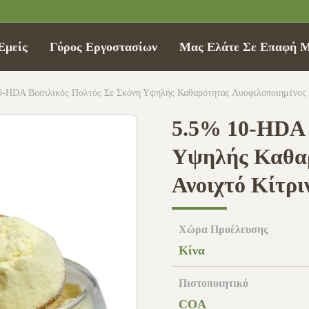
Εμείς
Γύρος Εργοστασίων
Μας Ελάτε Σε Επαφή 
0-HDA Βασιλικός Πολτός Σε Σκόνη Υψηλής Καθαρότητας Λυοφιλοποιημένος Α
5.5% 10-HDA 
Υψηλής Καθαρ
Ανοιχτό Κίτρι
Χώρα Προέλευσης
Κίνα
Πιστοποιητικό
COA