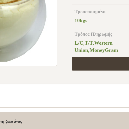
Τροποποιημένο
10kgs
Τρόπος Πληρωμής
L/C,T/T,Western
Union,MoneyGram
νη ζελατίνας