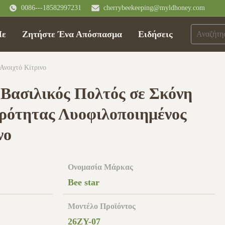
0086---18582997231
cherrybeekeeping@myldhoney.com
Με
Ζητήστε Ένα Απόσπασμα
Ειδήσεις
νοιχτό Κίτρινο
Βασιλικός Πολτός σε Σκόνη
ότητας Λυοφιλοποιημένος
νο
Ονομασία Μάρκας
Bee star
Μοντέλο Προϊόντος
26ZY-07