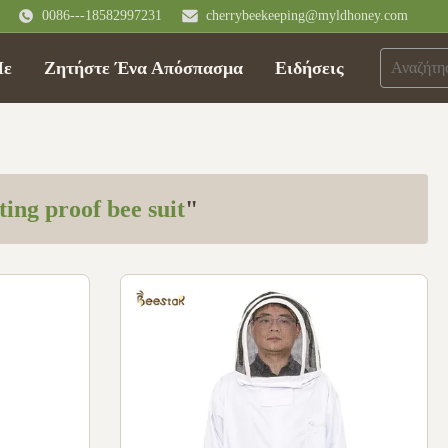
0086---18582997231
cherrybeekeeping@myldhoney.com
Με
Ζητήστε Ένα Απόσπασμα
Ειδήσεις
ting proof bee suit
"