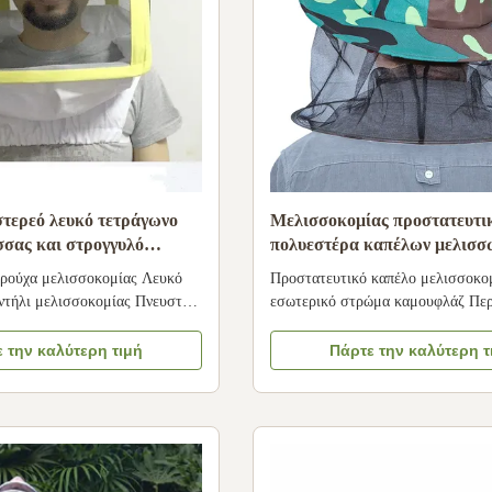
στερεό λευκό τετράγωνο
Μελισσοκομίας προστατευτικ
σσας και στρογγυλό
πολυεστέρα καπέλων μελισσ
νετα και αναπνευστικά
κάλυψης στρώματος καπέλων 
 ρούχα μελισσοκομίας Λευκό
Προστατευτικό καπέλο μελισσοκο
σοκομίας
εσωτερικό
ντήλι μελισσοκομίας Πνευστό
εσωτερικό στρώμα καμουφλάζ Περ
απέλο μελισσοκομίας για
προϊόντος 1. 100% ολοκαίνουργια 
 Περιγραφές του
ποιότητας. 2Υψηλής ποιότητας υλ
 την καλύτερη τιμή
Πάρτε την καλύτερη τ
 καπέλου: Το δημοφιλές
καπέλο είναι απαραίτητο αξεσουάρ
καπέλο, ισχυρά δαχτυλίδια Το
μελισσοκόμους, γιατί οι μέλισσες 
κομίας είναι πολύ απαραίτητο
αν σε δαγκώσουν. 4Αυτό το καπέλο
ία του κεφαλι...
υψηλής πρ...