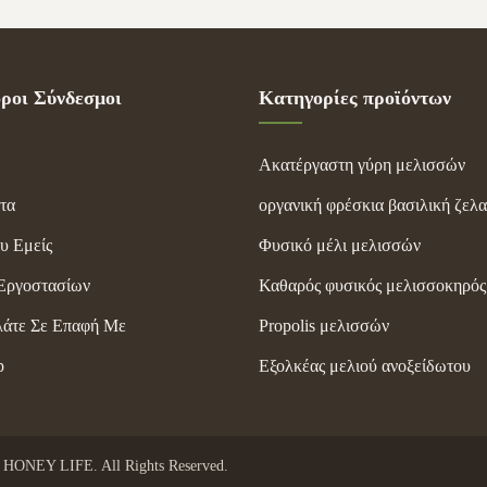
αστικά ...
μελισσοκομίας επίσκεψη...
ροι Σύνδεσμοι
Κατηγορίες προϊόντων
Ακατέργαστη γύρη μελισσών
τα
οργανική φρέσκια βασιλική ζελα
υ Εμείς
Φυσικό μέλι μελισσών
Εργοστασίων
Καθαρός φυσικός μελισσοκηρός
άτε Σε Επαφή Με
Propolis μελισσών
p
Εξολκέας μελιού ανοξείδωτου
NEY LIFE. All Rights Reserved.