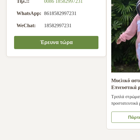
Τηλ.::
0086 18582997231
WhatsApp:
8618582997231
WeChat:
18582997231
Έρευνα τώρα
Μυελικό αστ
Επνευστικά 
Μυελικό ρούχ
Τριπλά στρώματ
προστατευτικά 
αεριζόμενου κο
στρώματα υψηλή
Πάρτε
πολυεστέρα, πο
κυκλοφορεί γύρ
αποτρέποντας τ