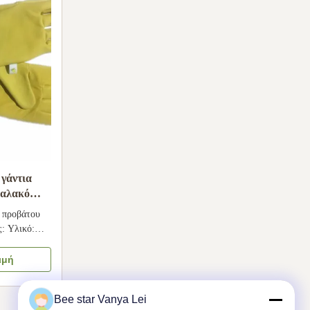
 γάντια
μαλακό
στική
α προβάτου
: Υλικό:
εία ελαστική
άρκεια: 470
ιμή
 + λευκό
Bee star Vanya Lei
γασίας