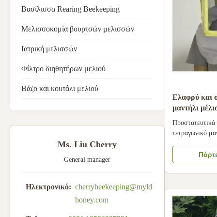
Βασίλισσα Rearing Beekeeping
Μελισσοκομία βουρτσών μελισσών
Ιατρική μελισσών
Φίλτρο διηθητήρων μελιού
Βάζο και κουτάλι μελιού
Ελαφρύ και 
μαντήλι μέλι
καπέλο για ά
Προστατευτικά
ρούχα μελισ
τετραγωνικό μα
με στρογγυλό κ
Ms. Liu Cherry
μελισσοκόμους
Πάρτε
General manager
μελισσοκομικού
στρογγυλό μας 
καπέλο μελισσο
Ηλεκτρονικό:
cherrybeekeeping@myld
για την προστασ
honey.com