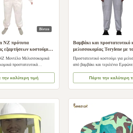
Βίντεο
n NZ πρότυπα
Βαμβάκι και προστατευτικό 
ας εξαρτήσεων κοστούμια
μελισσοκομίας Terylene με τ
ρμών μελισσοκομίας
Fencil
NZ Μοντέλο Μελισσοκομικά
Προστατευτικό κοστούμι για μελι
κά
κομικά προστατευτικά
από βαμβάκι και τεριλένιο Εμφώνε
ισσικές στολές Επικοινοτική
μελισσοκομίας: Το να ντύνεστε σω
ντύνεστε σωστά για τη
μελισσοκομία είναι πολύ σημαντικ
 την καλύτερη τιμή
Πάρτε την καλύτερη τ
ίναι πολύ σημαντικό τόσο για
να αποφεύγετε να πάρετε ζημιά όσο
α πάρετε ζημιά όσο και για να
έχετε μια ευχάριστη εμπειρία.Κατ
ριστη εμπειρία.Κατανοούμε τη
σημασία αυτών των δύο κρίσιμων 
των δ...
μελισσοκομ...