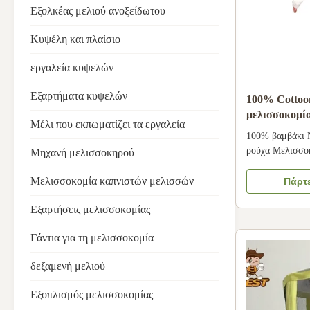
Εξολκέας μελιού ανοξείδωτου
Κυψέλη και πλαίσιο
εργαλεία κυψελών
Εξαρτήματα κυψελών
100% Cottoo
μελισσοκομί
Μέλι που εκπωματίζει τα εργαλεία
μελισσών φο
100% βαμβάκι 
προστατευτι
ρούχα Μελισσο
Μηχανή μελισσοκηρού
παντελόνια Μελ
ένδυση: Το να 
Μελισσοκομία καπνιστών μελισσών
Πάρτε
μελισσοκομία ε
να αποφεύγετε ν
Εξαρτήσεις μελισσοκομίας
έχετε μια ευχά
Γάντια για τη μελισσοκομία
σημασία αυτών 
δεξαμενή μελιού
Εξοπλισμός μελισσοκομίας