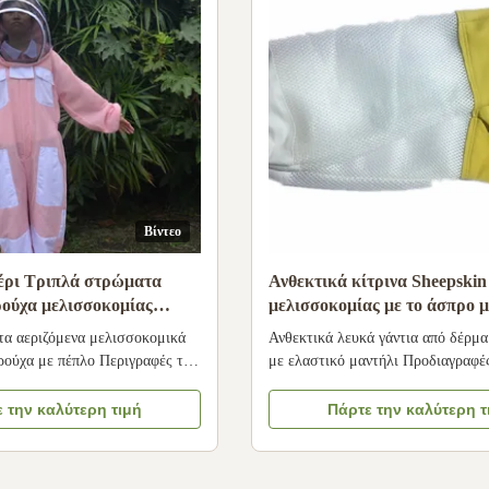
Βίντεο
έρι Τριπλά στρώματα
Ανθεκτικά κίτρινα Sheepskin
ρούχα μελισσοκομίας
μελισσοκομίας με το άσπρο 
ο με πέπλο ροής αέρα
αερισμένο μέρος, άσπρη ελα
α αεριζόμενα μελισσοκομικά
Ανθεκτικά λευκά γάντια από δέρμ
μανσέτα
ρούχα με πέπλο Περιγραφές του
με ελαστικό μαντήλι Προδιαγραφές
στούμι μέλισσας: Τριπλά
Γάντια από δέρμα προβάτου με ευρ
ς ποιότητας βαμβακιού και
μανσέτα Μέγεθος: XXL,XL,L,M Δι
 την καλύτερη τιμή
Πάρτε την καλύτερη τ
υ επιτρέπουν στον αέρα να
mm-500 mm χρώμα: Λευκά γάντια
ω από το σώμα σας,
μανίκι (άλλα χρώματα μπορούν να
αυτόχρονα τα τσιμπήματα των
προσαρμοστούν) Τύπος: γάντια ερ