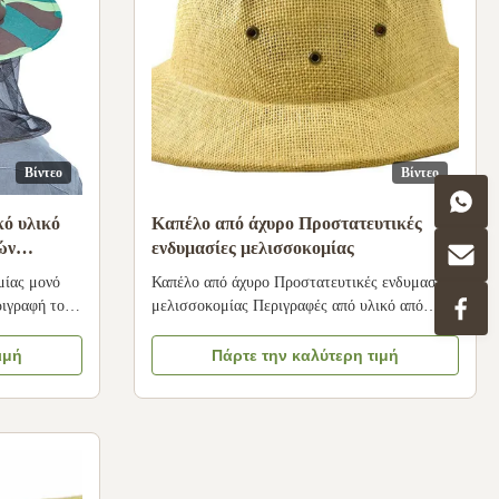
Βίντεο
Βίντεο
ό υλικό
Καπέλο από άχυρο Προστατευτικές
ών
ενδυμασίες μελισσοκομίας
ενιαίος-
μίας μονό
Καπέλο από άχυρο Προστατευτικές ενδυμασίες
ιγραφή του
μελισσοκομίας Περιγραφές από υλικό από
και υψηλής
άχυρο Καπέλα μελισσοκόμου: Έχουμε πολλούς
ικά.3Το
διαφορετικούς τύπους αεριωθούμενων,
ιμή
Πάρτε την καλύτερη τιμή
 για τους
ρυθμιζόμενων κράνων, είμαστε βέβαιοι ότι θα
είναι τοξικές
βρείτε ότι τα καπέλα των μελισσοκόμων μας
 είναι
είναι υψηλής ποιότητας στην καλύτερη τιμή. Τα
καπέλα τ...