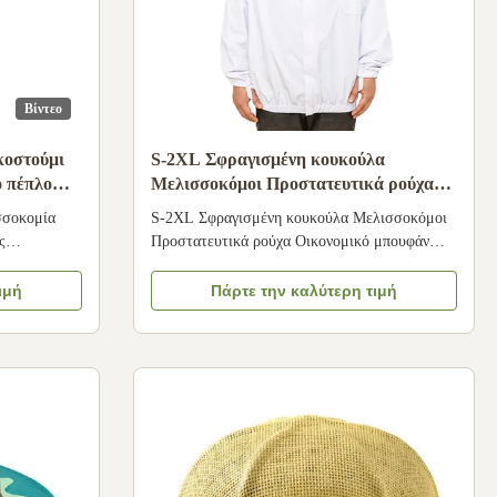
Βίντεο
κοστούμι
S-2XL Σφραγισμένη κουκούλα
ο πέπλο
Μελισσοκόμοι Προστατευτικά ρούχα
Οικονομικός τύπος Μέλισσα μπουφάν
σσοκομία
S-2XL Σφραγισμένη κουκούλα Μελισσοκόμοι
ς
Προστατευτικά ρούχα Οικονομικό μπουφάν
στά για τη
μελισσών Προδιαγραφές Λειτουργία
ό τόσο για
Προστατευτικό Χώρος καταγωγής Σιτσουάν,
ιμή
Πάρτε την καλύτερη τιμή
 και για να
Κίνα Ονομασία μάρκας Μπιέστερ Αριθμός
ανοούμε τη
μοντέλου 01CD-02 Ονομασία προϊόντος
πτυχών της
Προστατευτικά ρούχα για τη μελισσοκομία
Χρώμα Λευκό Υλικό Βαμβάκι και πολυ...