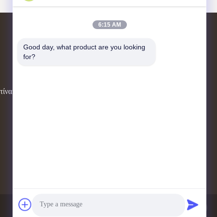
6:15 AM
Επικοινωνήστε μαζί μας
Good day, what product are you looking 
for?
Αριθ. 21, 3ος όροφος, κτίριο 1, αριθ. 888
Jilong Road, Τσενγκντού High-tech
τίνα
Zone, Κίνα
cherrybeekeeping@myldhoney.com
0086---18582997231