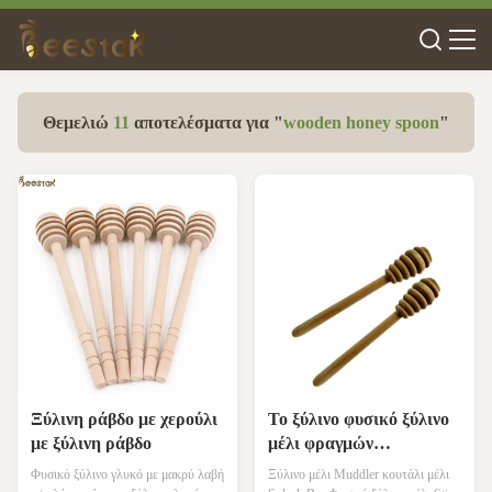
Θεμελιώ
11
αποτελέσματα για "
wooden honey spoon
"
Ξύλινη ράβδο με χερούλι
Το ξύλινο φυσικό ξύλινο
με ξύλινη ράβδο
μέλι φραγμών
παφλασμών μελιού
Φυσικό ξύλινο γλυκό με μακρύ λαβή
Ξύλινο μέλι Muddler κουτάλι μέλι
κουταλιών Muddler