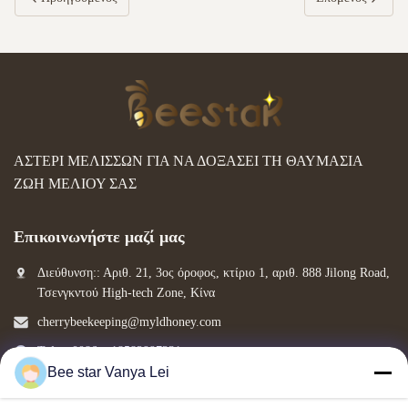
ΑΣΤΕΡΙ ΜΕΛΙΣΣΩΝ ΓΙΑ ΝΑ ΔΟΞΑΣΕΙ ΤΗ ΘΑΥΜΑΣΙΑ
ΖΩΗ ΜΕΛΙΟΥ ΣΑΣ
Επικοινωνήστε μαζί μας
Διεύθυνση:: Αριθ. 21, 3ος όροφος, κτίριο 1, αριθ. 888 Jilong Road,
Τσενγκντού High-tech Zone, Κίνα
cherrybeekeeping@myldhoney.com
Τηλ.:: 0086---18582997231
Bee star Vanya Lei