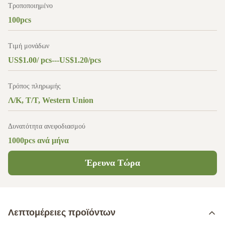
Τροποποιημένο
100pcs
Τιμή μονάδων
US$1.00/ pcs---US$1.20/pcs
Τρόπος πληρωμής
Λ/Κ, Τ/Τ, Western Union
Δυνατότητα ανεφοδιασμού
1000pcs ανά μήνα
Έρευνα Τώρα
Λεπτομέρειες προϊόντων