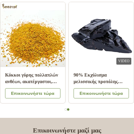
VIDEO
Κόκκοι γύρης πολλαπλών
90% Εκχύλισμα
ανθέων, ακατέργαστοι,
μελισσικής προπόλης
25kg, Χαρτοκιβώτιο,
Block Bee Products For
Επικοινωνήστε τώρα
Επικοινωνήστε τώρα
Συμπλήρωμα διατροφής
Health Care from Bee star
Επικοινωνήστε μαζί μας