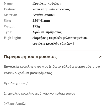
Name:
Εργαλείο κυψελών
Feature:
κατά το ήμισυ κόκκινος
Material:
Ατσάλι ατσάλι
Size:
250*41mm
Weight:
175g
Type:
Χρώμα ψησίματος
High Light:
,
εξαρτήσεις κυψελών μελισσών μελιού
εργαλείο κυψελών γάντζων j
Περιγραφή του προϊόντος
Εργαλεία κυψέλης από ανοξείδωτο χάλυβα ψεκασμός μισό
κόκκινο χρώμα μαγειρέματος
Προδιαγραφές:
1. εργαλείο κυψέλης μισό κόκκινο χρώμα τύπου
2Υλικό: Ατσάλι