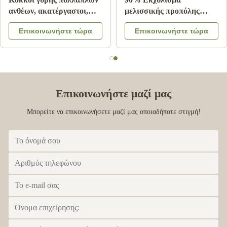
μελισσών μέλι σίνδρου
Πολτός Οργανικής
100% φυσικά προϊόντα
Καλλιέργειας Φρέσκος,
Επικοινωνήστε τώρα
Επικοινωνήστε τώρα
μελισσών από την Κίνα
Φυσικός, Καθαρός,
Τροφίμων
Επικοινωνήστε μαζί μας
Μπορείτε να επικοινωνήσετε μαζί μας οποιαδήποτε στιγμή!