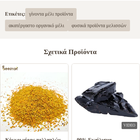
5.0
Με βάση 50 πρόσφατες αναθεωρήσεις
Ετικέτες:
γίνοντα μέλι προϊόντα
5
100%
ακατέργαστο οργανικό μέλι
φυσικά προϊόντα μελισσών
4
0
3
0
2
0
1
0
Σχετικά Προϊόντα
safiyah Maghrabi,
S
Dec 9.2024
افضل شركة تعاملت معها ✨
VIDEO
Χονδρικό φυσικό μέλι
10-HDA 2% Βασιλικός