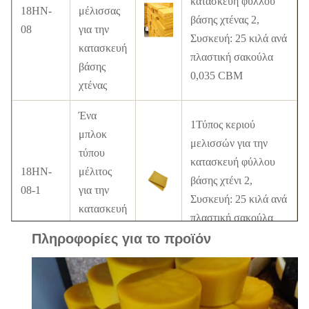
κατασκευή φύλλου
18HN-
μέλισσας
βάσης χτένας 2,
08
για την
Συσκευή: 25 κιλά ανά
κατασκευή
πλαστική σακούλα
βάσης
0,035 CBM
χτένας
Ένα
1Τύπος κεριού
μπλοκ
μελισσών για την
τύπου
κατασκευή φύλλου
18HN-
μέλιτος
βάσης χτένι 2,
08-1
για την
Συσκευή: 25 κιλά ανά
κατασκευή
πλαστική σακούλα
βάσης
0.035CBM
Πληροφορίες για το προϊόν
χτένας
1, 100% ΠΑΡΟΣ
100%
ΚΑΛΟΣ ΚΟΣΜΟΣ