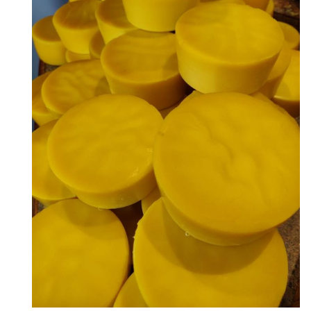
18HN-
καθαρό
ΑΠΟ ΜΕΛΙΚΟ 2,
08-100
μπλοκ από
Συσκευή: 25 κιλά ανά
μέλισσα
πλαστική σακούλα
0.035CBM