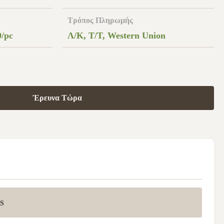
Τρόπος Πληρωμής
0/pc
Λ/Κ, Τ/Τ, Western Union
Έρευνα Τώρα
US