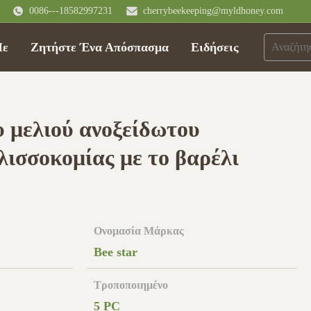
0086---18582997231
cherrybeekeeping@myldhoney.com
Με
Ζητήστε Ένα Απόσπασμα
Ειδήσεις
 μελιού ανοξείδωτου
λισσοκομίας με το βαρέλι
Ονομασία Μάρκας
Bee star
Τροποποιημένο
5 PC