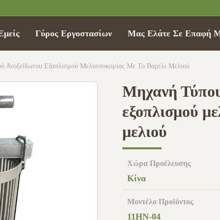
Εμείς
Γύρος Εργοστασίων
Μας Ελάτε Σε Επαφή 
ύ Ανοξείδωτου Εξοπλισμού Μελισσοκομίας Με Το Βαρέλι Μελιού
Μηχανή Τύπου
εξοπλισμού με
μελιού
Χώρα Προέλευσης
Κίνα
Μοντέλο Προϊόντος
11HN-04