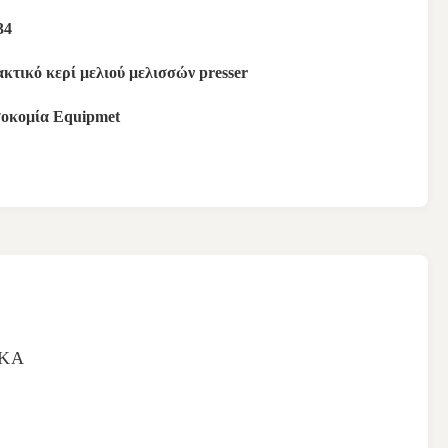
34
κτικό κερί μελιού μελισσών presser
οκομία Equipmet
ΙΚΆ