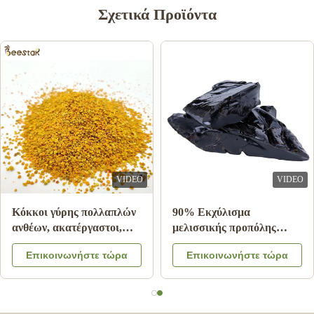
Σχετικά Προϊόντα
VIDEO
VIDEO
Κόκκοι γύρης πολλαπλών
90% Εκχύλισμα
ανθέων, ακατέργαστοι,
μελισσικής προπόλης
25kg, Χαρτοκιβώτιο,
Block Bee Products For
Επικοινωνήστε τώρα
Επικοινωνήστε τώρα
Συμπλήρωμα διατροφής
Health Care from Bee star