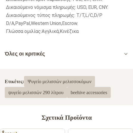
Δικαιούμενο νόμισμα πληρωμής: USD, EUR, CNY.
Δικαιούμενος τύπος πληρωμής: T/T,L/C,D/P 
D/A,PayPal,Western Union,Escrow.
Γλώσσα ομιλίας:Αγγλικά,Κινέζικα
Όλες οι κριτικές
5.0
Με βάση 50 πρόσφατες αναθεωρήσεις
Ετικέτες:
Ψυγείο μελισσών μελισσοκόμων
5
100%
ψυγείο μελισσών 290 λίτρου
beehive accessories
4
0
3
0
2
0
1
0
Σχετικά Προϊόντα
BeeFarmers Crib
B